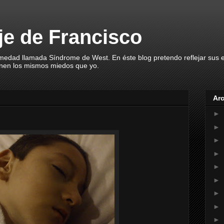
aje de Francisco
rmedad llamada Síndrome de West. En éste blog pretendo reflejar sus
enen los mismos miedos que yo.
Arc
►
►
►
►
►
►
►
►
►