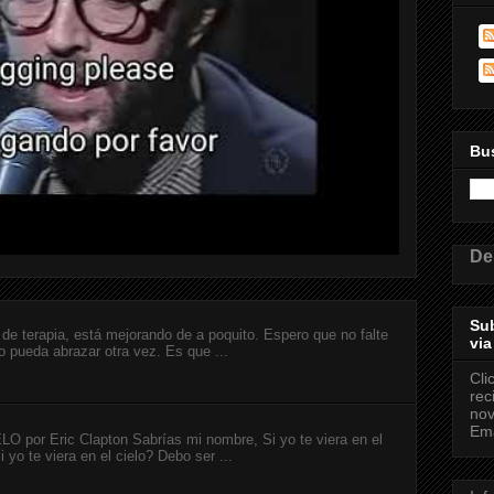
Bus
De
Sub
de terapia, está mejorando de a poquito. Espero que no falte
via
o pueda abrazar otra vez. Es que ...
Cli
rec
nov
Ema
or Eric Clapton Sabrías mi nombre, Si yo te viera en el
 yo te viera en el cielo? Debo ser ...