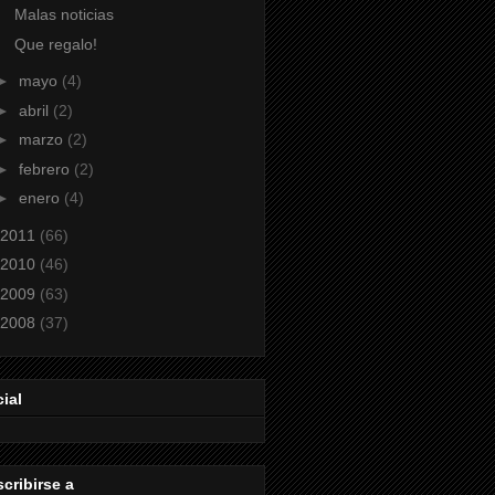
Malas noticias
Que regalo!
►
mayo
(4)
►
abril
(2)
►
marzo
(2)
►
febrero
(2)
►
enero
(4)
2011
(66)
2010
(46)
2009
(63)
2008
(37)
ial
cribirse a