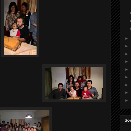
►
►
►
►
►
►
►
►
►
Soc