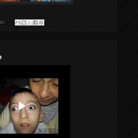
os.:
o