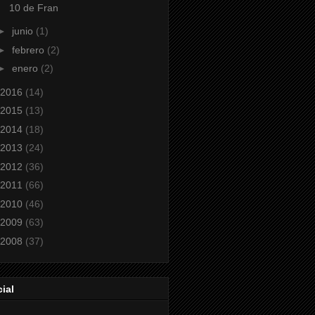
10 de Fran
►
junio
(1)
►
febrero
(2)
►
enero
(2)
2016
(14)
2015
(13)
2014
(18)
2013
(24)
2012
(36)
2011
(66)
2010
(46)
2009
(63)
2008
(37)
ial