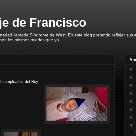
aje de Francisco
rmedad llamada Síndrome de West. En éste blog pretendo reflejar sus
enen los mismos miedos que yo.
Arc
►
►
el cumpleaños del Rey
►
►
►
►
►
▼