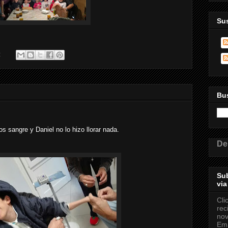
Sus
:
Bus
 sangre y Daniel no lo hizo llorar nada.
De
Sub
via
Cli
rec
nov
Ema