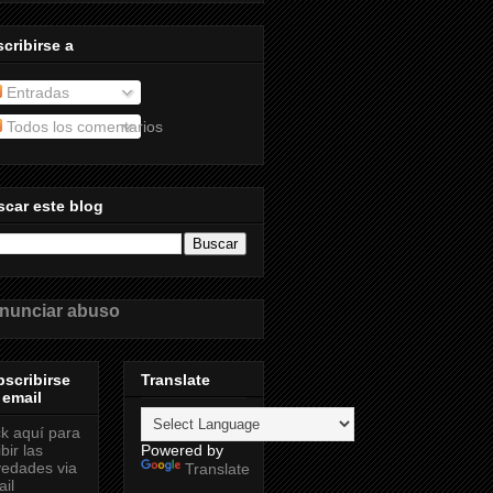
cribirse a
Entradas
Todos los comentarios
car este blog
nunciar abuso
scribirse
Translate
 email
ck aquí para
ibir las
Powered by
edades via
Translate
il