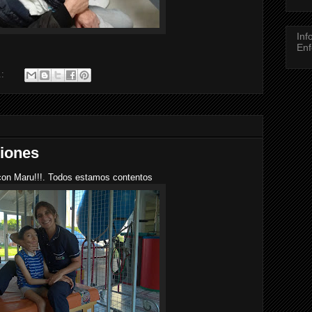
Inf
Enf
.:
iones
con Maru!!!. Todos estamos contentos