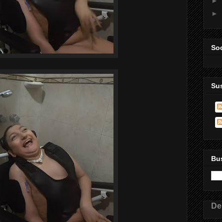
►
►
Soc
Sus
Bus
De