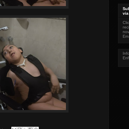
Sub
via
Cli
rec
nov
Ema
Inf
Enf