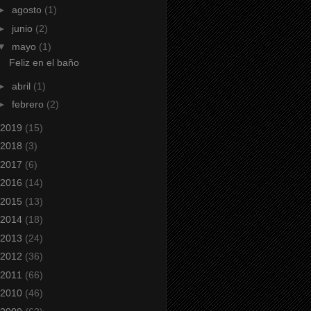
►
agosto
(1)
►
junio
(2)
▼
mayo
(1)
Feliz en el baño
►
abril
(1)
►
febrero
(2)
2019
(15)
2018
(3)
2017
(6)
2016
(14)
2015
(13)
2014
(18)
2013
(24)
2012
(36)
2011
(66)
2010
(46)