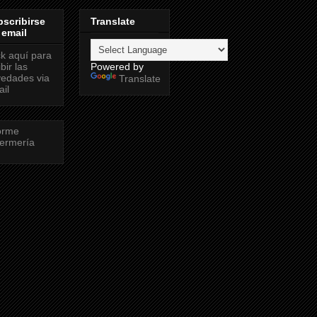
scribirse
Translate
 email
ck aquí para
ibir las
Powered by
edades via
Translate
il
orme
ermería