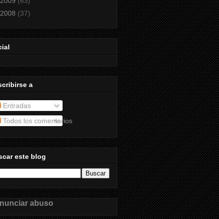
2009
(63)
2008
(37)
ial
cribirse a
Entradas
Todos los comentarios
car este blog
nunciar abuso