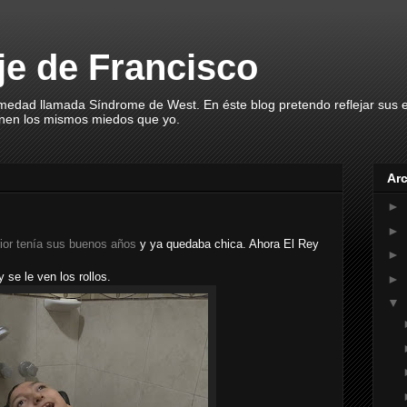
aje de Francisco
rmedad llamada Síndrome de West. En éste blog pretendo reflejar sus
enen los mismos miedos que yo.
Arc
►
►
ior tenía sus buenos años
y ya quedaba chica. Ahora El Rey
►
 se le ven los rollos.
►
▼