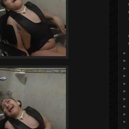
►
►
►
►
►
►
►
►
►
►