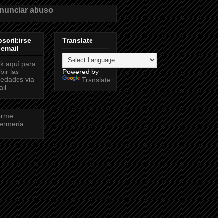
nunciar abuso
scribirse
Translate
 email
ck aquí para
ibir las
Powered by
edades via
Translate
il
orme
ermería