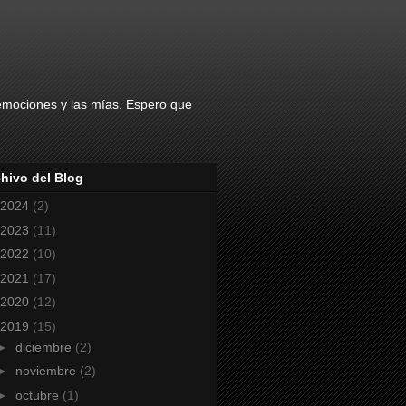
 emociones y las mías. Espero que
hivo del Blog
2024
(2)
2023
(11)
2022
(10)
2021
(17)
2020
(12)
2019
(15)
►
diciembre
(2)
►
noviembre
(2)
►
octubre
(1)