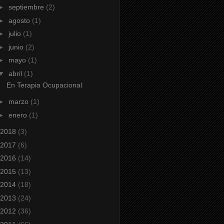
►
septiembre
(2)
►
agosto
(1)
►
julio
(1)
►
junio
(2)
►
mayo
(1)
▼
abril
(1)
En Terapia Ocupacional
►
marzo
(1)
►
enero
(1)
2018
(3)
2017
(6)
2016
(14)
2015
(13)
2014
(18)
2013
(24)
2012
(36)