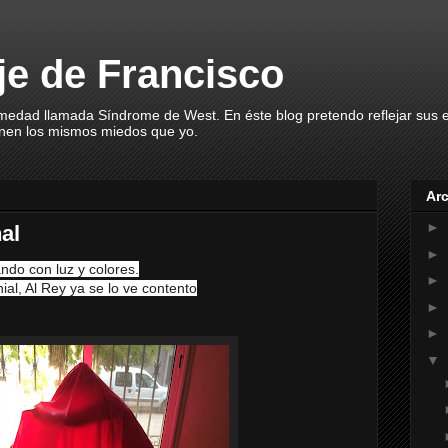
aje de Francisco
rmedad llamada Síndrome de West. En éste blog pretendo reflejar sus
enen los mismos miedos que yo.
Arc
►
al
►
ndo con luz y colores.
►
ial, Al Rey ya se lo ve contento
►
►
▼