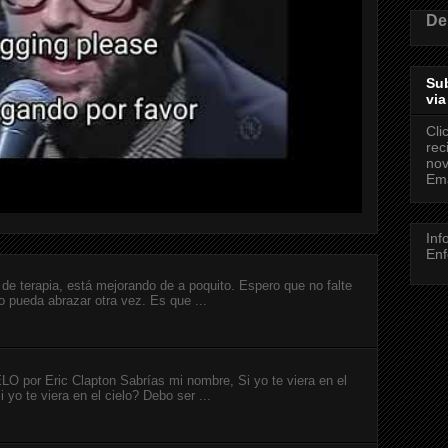
De
Sub
via
Cli
rec
nov
Ema
Inf
Enf
de terapia, está mejorando de a poquito. Espero que no falte
o pueda abrazar otra vez. Es que ...
or Eric Clapton Sabrías mi nombre, Si yo te viera en el
 yo te viera en el cielo? Debo ser ...