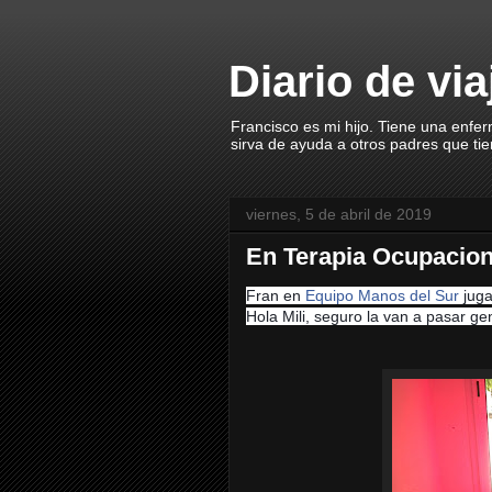
Diario de vi
Francisco es mi hijo. Tiene una enfe
sirva de ayuda a otros padres que ti
viernes, 5 de abril de 2019
En Terapia Ocupacion
Fran en
Equipo Manos del Sur
juga
Hola Mili, seguro la van a pasar gen