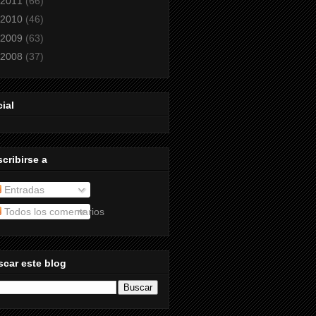
2011
(66)
2010
(46)
2009
(63)
2008
(37)
ial
cribirse a
Entradas
Todos los comentarios
car este blog