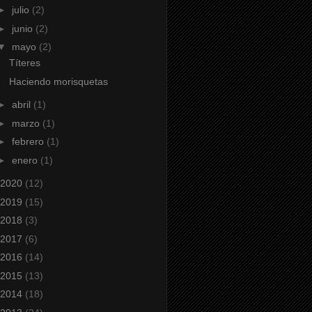
►
julio
(2)
►
junio
(2)
▼
mayo
(2)
Títeres
Haciendo morisquetas
►
abril
(1)
►
marzo
(1)
►
febrero
(1)
►
enero
(1)
2020
(12)
2019
(15)
2018
(3)
2017
(6)
2016
(14)
2015
(13)
2014
(18)