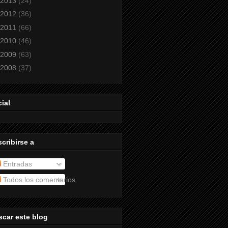
2013
(24)
2012
(36)
2011
(66)
2010
(46)
2009
(63)
2008
(37)
ial
cribirse a
Entradas
Todos los comentarios
car este blog