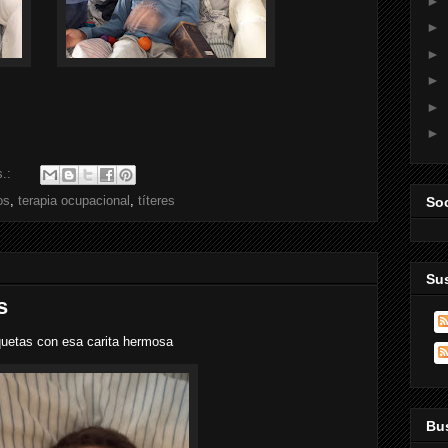
►
►
►
►
►
►
s.:
os
,
terapia ocupacional
,
títeres
Soc
Sus
s
uetas con esa carita hermosa
Bus