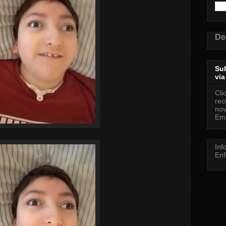
De
Sub
via
Cli
rec
nov
Ema
Inf
Enf