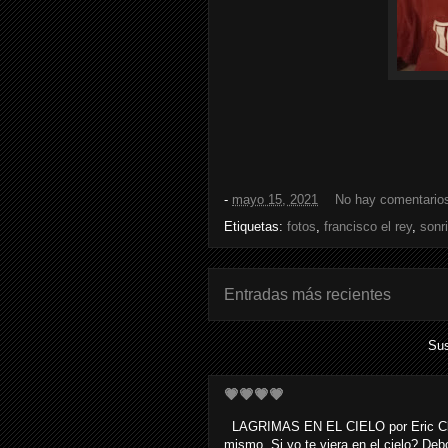
-
mayo 15, 2021
No hay comentario
Etiquetas:
fotos
,
francisco el rey
,
sonr
Entradas más recientes
Sus
💗💗💗💗
LAGRIMAS EN EL CIELO por Eric Clapto
mismo, Si yo te viera en el cielo? Debo