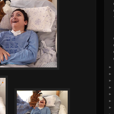
►
►
►
►
►
►
►