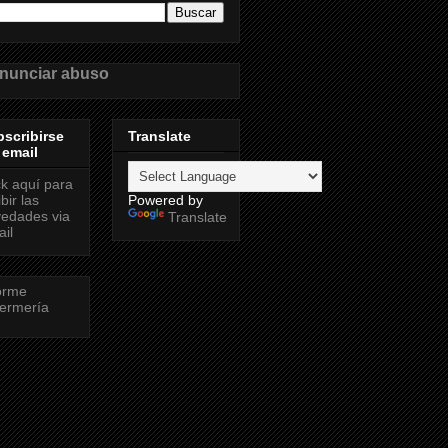
nunciar abuso
scribirse
Translate
 email
ck aquí para
ibir las
Powered by
edades via
Translate
il
orme
ermería