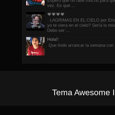
Espero que no falte mucho para que
vez. Es que ...
💗💗💗💗
LAGRIMAS EN EL CIELO por Eric C
yo te viera en el cielo? Sería lo mi
Debo ser ...
Hola!!
Que lindo arrancar la semana con 
Tema Awesome In