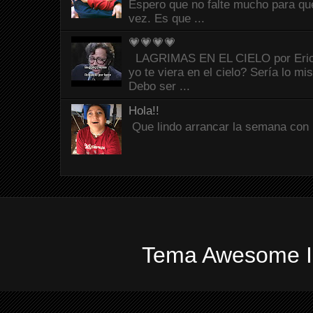
Espero que no falte mucho para que
vez. Es que ...
💗💗💗💗
LAGRIMAS EN EL CIELO por Eric C
yo te viera en el cielo? Sería lo mi
Debo ser ...
Hola!!
Que lindo arrancar la semana con 
Tema Awesome In