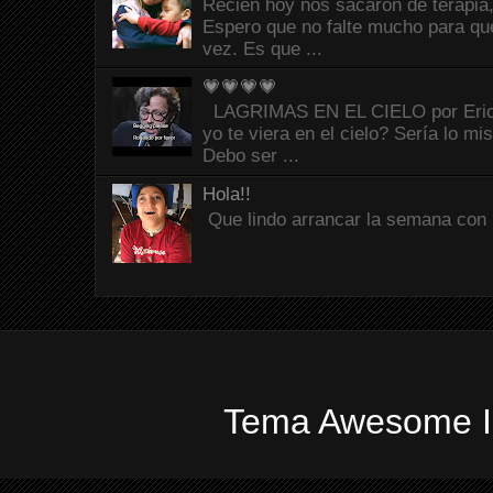
Recién hoy nos sacaron de terapia,
Espero que no falte mucho para que
vez. Es que ...
💗💗💗💗
LAGRIMAS EN EL CIELO por Eric C
yo te viera en el cielo? Sería lo mi
Debo ser ...
Hola!!
Que lindo arrancar la semana con 
Tema Awesome In