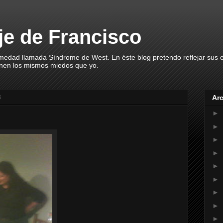
aje de Francisco
rmedad llamada Síndrome de West. En éste blog pretendo reflejar sus
enen los mismos miedos que yo.
8
Arc
►
►
►
►
►
►
►
►
►