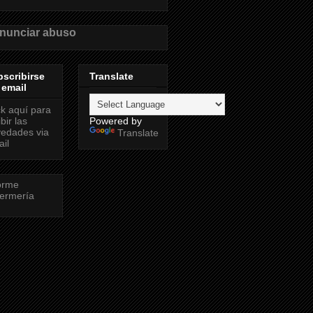
nunciar abuso
scribirse
Translate
 email
ck aquí para
ibir las
Powered by
edades via
Translate
il
orme
ermería