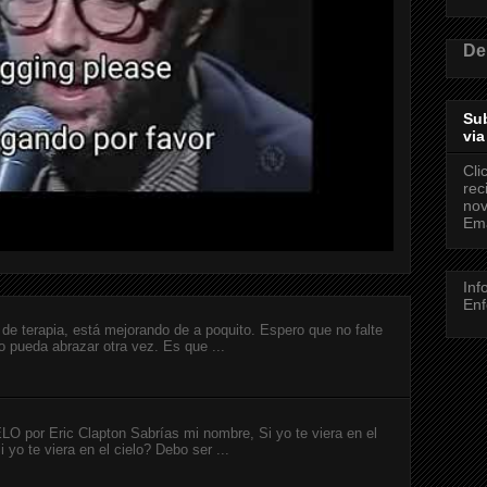
De
Sub
via
Cli
rec
nov
Ema
Inf
Enf
de terapia, está mejorando de a poquito. Espero que no falte
o pueda abrazar otra vez. Es que ...
or Eric Clapton Sabrías mi nombre, Si yo te viera en el
 yo te viera en el cielo? Debo ser ...