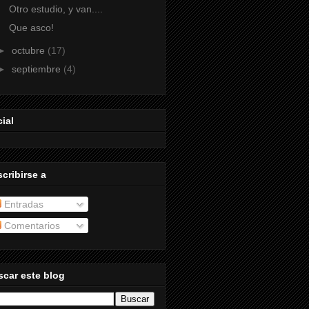
Otro estudio, y van....
Que asco!
►
octubre
(17)
►
septiembre
(4)
ial
cribirse a
Entradas
Comentarios
car este blog