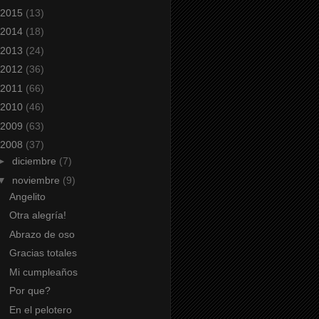
2015
(13)
2014
(18)
2013
(24)
2012
(36)
2011
(66)
2010
(46)
2009
(63)
2008
(37)
►
diciembre
(7)
▼
noviembre
(9)
Angelito
Otra alegría!
Abrazo de oso
Gracias totales
Mi cumpleaños
Por que?
En el pelotero